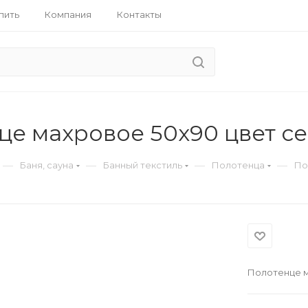
пить
Компания
Контакты
це махровое 50х90 цвет с
—
—
—
—
Баня, сауна
Банный текстиль
Полотенца
По
Полотенце м