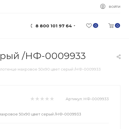
ВОЙТИ
8 800 101 97 64
0
0
ерый /НФ-0009933
лотенце махровое 50х90 цвет серый /НФ-0009933
Артикул:
НФ-0009933
ахровое 50х90 цвет серый /НФ-0009933