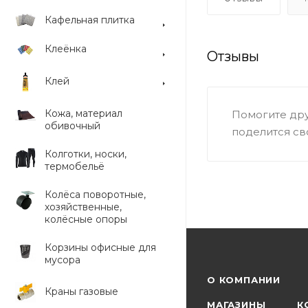
Кафельная плитка
Клеёнка
Отзывы
Клей
Кожа, материал
Помогите дру
обивочный
поделится св
Колготки, носки,
термобельё
Колёса поворотные,
хозяйственные,
колёсные опоры
Корзины офисные для
мусора
О КОМПАНИИ
Краны газовые
МАГАЗИНЫ
К