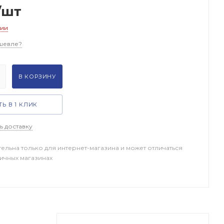
/шт
чии
шевле?
В КОРЗИНУ
Ь В 1 КЛИК
ь доставку
тельна только для интернет-магазина и может отличаться
ничных магазинах