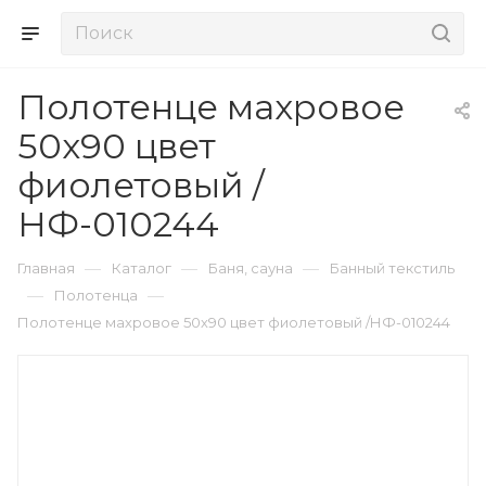
Полотенце махровое
50х90 цвет
фиолетовый /
НФ-010244
—
—
—
Главная
Каталог
Баня, сауна
Банный текстиль
—
—
Полотенца
Полотенце махровое 50х90 цвет фиолетовый /НФ-010244