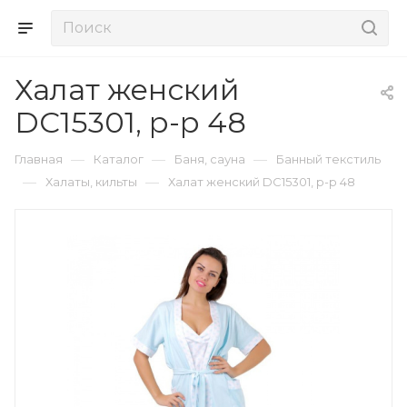
Халат женский
DC15301, р-р 48
—
—
—
Главная
Каталог
Баня, сауна
Банный текстиль
—
—
Халаты, кильты
Халат женский DC15301, р-р 48