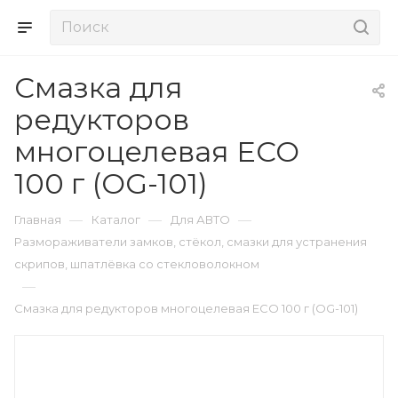
Смазка для
редукторов
многоцелевая ECO
100 г (OG-101)
—
—
—
Главная
Каталог
Для АВТО
Размораживатели замков, стёкол, смазки для устранения
скрипов, шпатлёвка со стекловолокном
—
Смазка для редукторов многоцелевая ECO 100 г (OG-101)