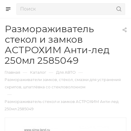
Размораживатель
стекол и замков
АСТРОХИМ Анти-лед
250мл 2585049
—
—
—
Главная
Каталог
Для АВТО
Размораживатели замков, стёкол, смазки для устранения
скрипов, шпатлёвка со стекловолокном
—
Размораживатель стекол и замков АСТРОХИМ Анти-лед
250мл 2585049