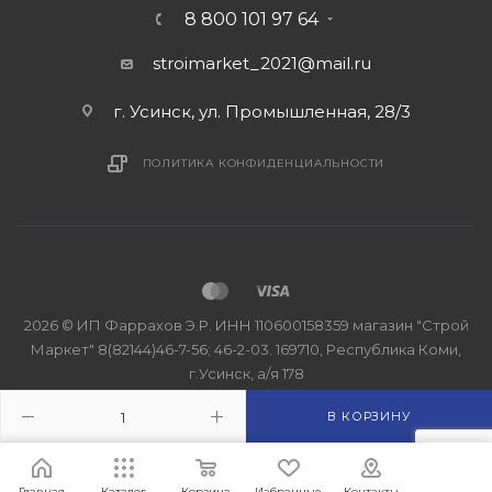
8 800 101 97 64
stroimarket_2021@mail.ru
г. Усинск, ул. Промышленная, 28/3
ПОЛИТИКА КОНФИДЕНЦИАЛЬНОСТИ
2026 © ИП Фаррахов Э.Р. ИНН 110600158359 магазин "Строй
Маркет" 8(82144)46-7-56; 46-2-03. 169710, Республика Коми,
г.Усинск, а/я 178
В КОРЗИНУ
Главная
Каталог
Корзина
Избранные
Контакты