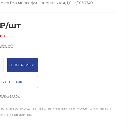
lex Pro многофункциональная, 1,8 кг/9150749
₽
/шт
чии
шевле?
В КОРЗИНУ
Ь В 1 КЛИК
ь доставку
тельна только для интернет-магазина и может отличаться
ничных магазинах