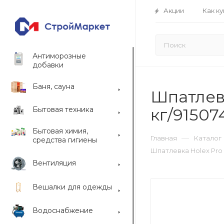
Акции
Как ку
Антиморозные
добавки
Баня, сауна
Шпатлевк
Бытовая техника
кг/91507
Бытовая химия,
—
Главная
Каталог
средства гигиены
Шпатлевка Holex Pro 
Вентиляция
Вешалки для одежды
Водоснабжение