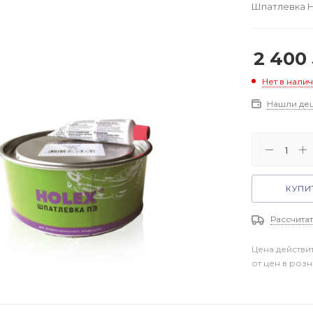
Шпатлевка Ho
2 400
Нет в нали
Нашли де
КУПИТ
Рассчитат
Цена действи
от цен в роз