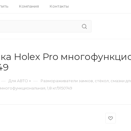
пить
Компания
Контакты
а Holex Pro многофункцио
49
—
—
Для АВТО
Размораживатели замков, стёкол, смазки дл
многофункциональная, 1,8 кг/9150749