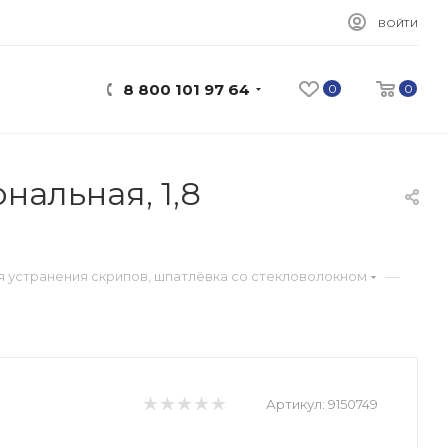
ВОЙТИ
8 800 101 97 64
0
0
нальная, 1,8
—
я устранения скрипов, шпатлёвка со стекловолокном
Артикул:
9150749