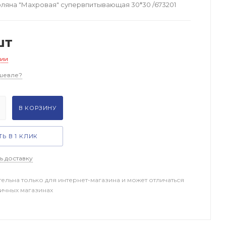
ляна "Махровая" супервпитывающая 30*30 /673201
шт
чии
шевле?
В КОРЗИНУ
Ь В 1 КЛИК
ь доставку
тельна только для интернет-магазина и может отличаться
ничных магазинах