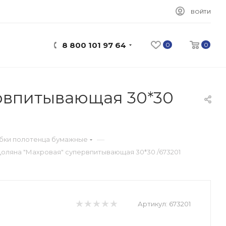
ВОЙТИ
8 800 101 97 64
0
0
рвпитывающая 30*30
—
убки полотенца бумажные
оляна "Махровая" супервпитывающая 30*30 /673201
Артикул:
673201