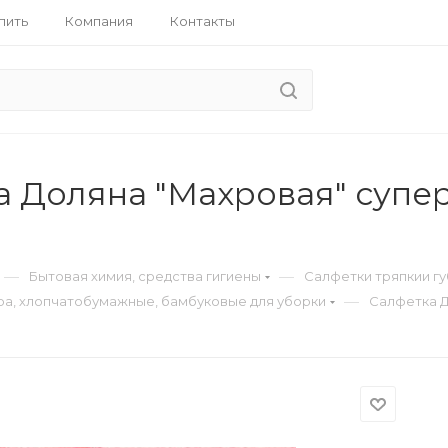
пить
Компания
Контакты
а Доляна "Махровая" супе
—
—
Бытовая химия, средства гигиены
Салфетки тряпкии г
—
а, хлопчатобумажные, бамбуковые для уборки
Салфетка Д