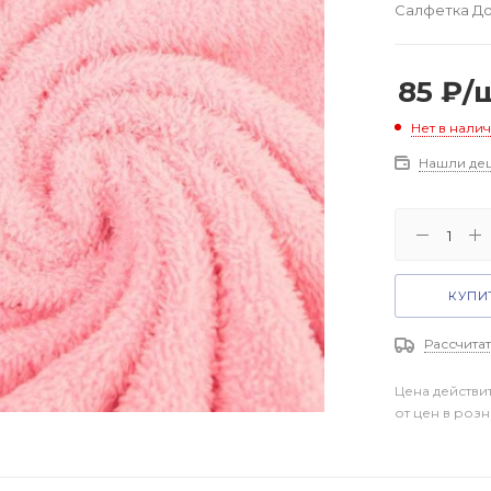
Салфетка До
85
₽
/
Нет в нали
Нашли де
КУПИТ
Рассчитат
Цена действи
от цен в роз