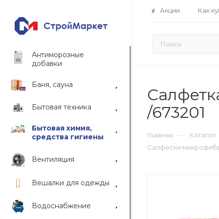
Акции
Как ку
Антиморозные
добавки
Баня, сауна
Салфетк
Бытовая техника
/673201
Бытовая химия,
—
Главная
Каталог
средства гигиены
Салфески микрофибр
Вентиляция
Вешалки для одежды
Водоснабжение