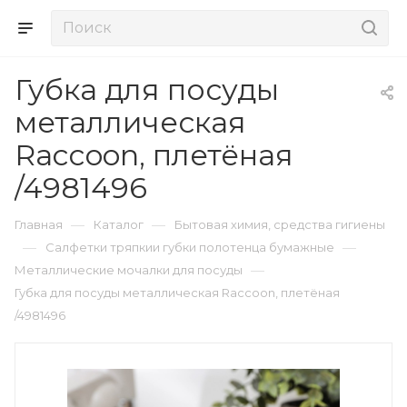
Губка для посуды
металлическая
Raccoon, плетёная
/4981496
—
—
Главная
Каталог
Бытовая химия, средства гигиены
—
—
Салфетки тряпкии губки полотенца бумажные
—
Металлические мочалки для посуды
Губка для посуды металлическая Raccoon, плетёная
/4981496