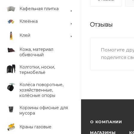
Кафельная плитка
Клеёнка
Отзывы
Клей
Кожа, материал
Помогите дру
обивочный
поделится св
Колготки, носки,
термобельё
Колёса поворотные,
хозяйственные,
колёсные опоры
Корзины офисные для
мусора
О КОМПАНИИ
Краны газовые
МАГАЗИНЫ
К