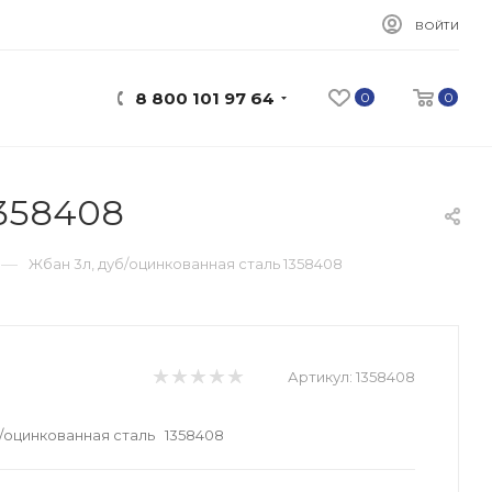
ВОЙТИ
8 800 101 97 64
0
0
1358408
—
Жбан 3л, дуб/оцинкованная сталь 1358408
Артикул:
1358408
б/оцинкованная сталь 1358408